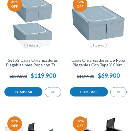
50
%
42
%
OFF
OFF
3 colores
3 colores
Set x2 Cajas Organizadoras
Cajas Organizadoras De Ropa
Plegables para Ropa con Tapa
Plegables Con Tapa Y Cierre
y Cierre, Ahorra Espacio,
Almacenamiento De Tela
Resistentes y Prácticas para
Transpirable Armario Closet
$119.900
$69.900
$239.800
$119.900
Hogar.
Ahorra Espacio.
COMPRAR
COMPRAR
33
%
32
%
OFF
OFF