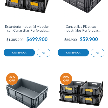
Estantería Industrial Modular
Canastillas Plásticas
con Canastillas Perforadas
Industriales Perforadas
Apilables 60x40x25 para
60x40x25 para Bodega,
Almacenamiento.
Negocio o Taller.
$699.900
$59.900
$1.385.200
$85.900
COMPRAR
COMPRAR
33
%
50
%
OFF
OFF