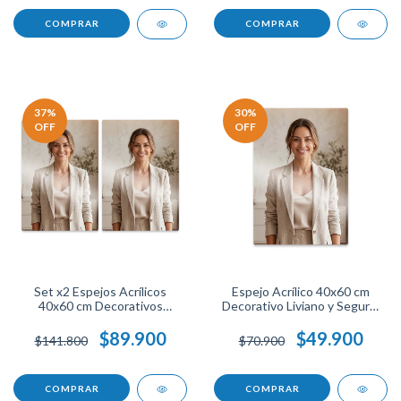
37
%
30
%
OFF
OFF
Set x2 Espejos Acrílicos
Espejo Acrílico 40x60 cm
40x60 cm Decorativos
Decorativo Liviano y Seguro,
Livianos y Seguros, Diseño
Diseño Moderno Irrompible
Moderno Irrompible Ideal
Ideal para Baño Habitación
$89.900
$49.900
$141.800
$70.900
para Baño Habitación Sala
Sala Fácil Instalación.
Fácil Instalación.