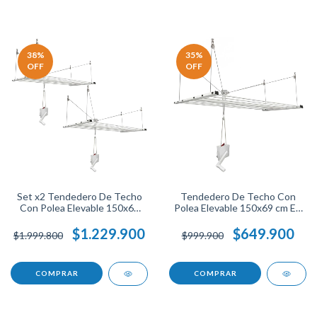
38
%
35
%
OFF
OFF
Set x2 Tendedero De Techo
Tendedero De Techo Con
Con Polea Elevable 150x69
Polea Elevable 150x69 cm En
cm En Acero Resistente
Acero Resistente Soporta
Soporta 100 Libras Ahorra
100 Libras Ahorra Espacio
$1.229.900
$649.900
$1.999.800
$999.900
Espacio Ideal Para Organizar
Perfecto Para Organizar
Ropa En Casa.
Ropa.