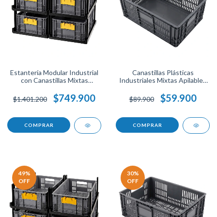
Estantería Modular Industrial
Canastillas Plásticas
con Canastillas Mixtas
Industriales Mixtas Apilables
60x40x25 para Bodega,
60x40x25 para Bodega,
Negocio, Taller u Hogar.
Negocio o Taller.
$749.900
$59.900
$1.401.200
$89.900
COMPRAR
COMPRAR
49
%
30
%
OFF
OFF