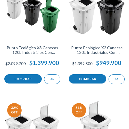
Punto Ecológico X3 Canecas
Punto Ecológico X2 Canecas
120L Industriales Con
120L Industriales Con
Ruedas Resistentes Tapa
Ruedas Resistentes Tapa
Uso Rudo Para Separación De
Uso Rudo Para Separación De
$1.399.900
$949.900
$2.099.700
$1.399.800
Residuos Hogar Negocio
Residuos.
Reciclaje Alta Capacidad.
32
%
31
%
OFF
OFF