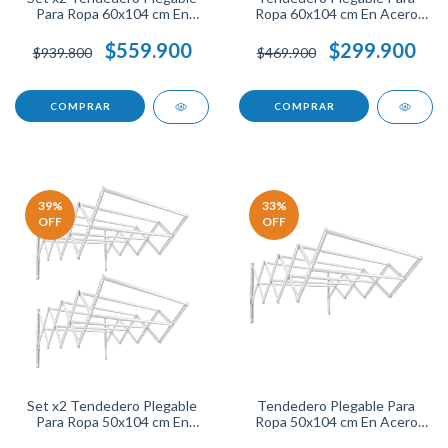
Para Ropa 60x104 cm En
Ropa 60x104 cm En Acero
Acero Resistente Soporta 60
Resistente Capacidad De 60
Lb Cada Uno Ideal Para
Libras Ideal Para Secado De
$559.900
$299.900
$939.800
$469.900
Secado De Prendas Ahorra
Prendas Ahorra Espacio Fácil
Espacio Fácil De Guardar.
De Guardar En Casa
39
%
33
%
OFF
OFF
Set x2 Tendedero Plegable
Tendedero Plegable Para
Para Ropa 50x104 cm En
Ropa 50x104 cm En Acero
Acero Resistente Capacidad
Resistente Soporta Hasta 60