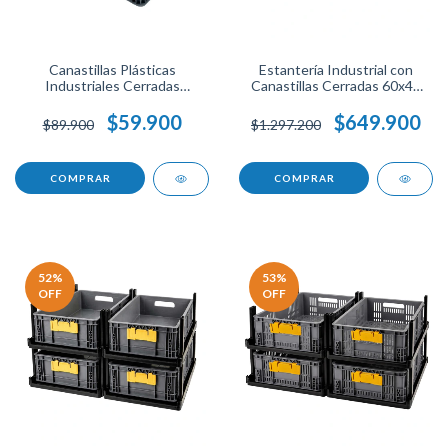
Canastillas Plásticas
Estantería Industrial con
Industriales Cerradas
Canastillas Cerradas 60x40
Apilables 60x40x18 para
Apilables para Organización y
Bodega, Negocio o Taller.
Almacenamiento.
$59.900
$649.900
$89.900
$1.297.200
COMPRAR
COMPRAR
52
%
53
%
OFF
OFF