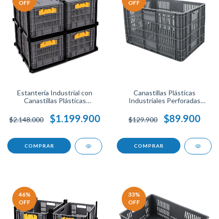
OFF
OFF
Estantería Industrial con
Canastillas Plásticas
Canastillas Plásticas
Industriales Perforadas
Apilables con Tapa 60x40x41
60x40x41 de Gran Capacidad
Organizador de Bodega y
para Logística y
$1.199.900
$89.900
$2.148.000
$129.900
Almacenamiento.
Almacenamiento.
COMPRAR
COMPRAR
46
%
33
%
OFF
OFF