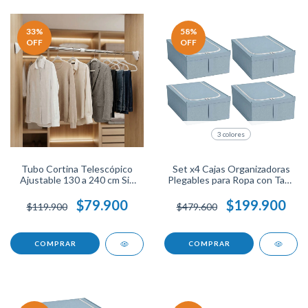
33
%
58
%
OFF
OFF
3 colores
Tubo Cortina Telescópico
Set x4 Cajas Organizadoras
Ajustable 130 a 240 cm Sin
Plegables para Ropa con Tapa
Taladro, Barra Expandible
y Cierre, Ahorra Espacio,
Resistente para Baño, Cocina
Resistentes y Multiuso para
$79.900
$199.900
$119.900
$479.600
o Habitación Fácil Instalación.
Hogar.
COMPRAR