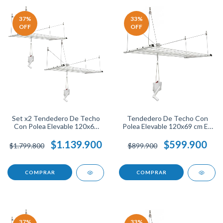
37
%
33
%
OFF
OFF
Set x2 Tendedero De Techo
Tendedero De Techo Con
Con Polea Elevable 120x69
Polea Elevable 120x69 cm En
cm En Acero Resistente
Acero Resistente Soporta
Soporta 100 Libras Ahorra
100 Libras Ahorra Espacio
$1.139.900
$599.900
$1.799.800
$899.900
Espacio Ideal Para Organizar
Perfecto Para Organizar.
Ropa.
37
%
33
%