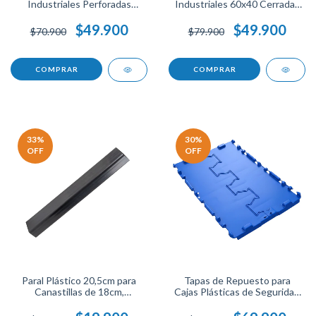
Industriales Perforadas
Industriales 60x40 Cerradas
60x40x18 para Organización
Apilables.
y Almacenamiento.
$49.900
$49.900
$70.900
$79.900
COMPRAR
COMPRAR
33
%
30
%
OFF
OFF
Paral Plástico 20,5cm para
Tapas de Repuesto para
Canastillas de 18cm,
Cajas Plásticas de Seguridad
Repuesto para Estantería
60x40 cm Uso Industrial
Modular, Soporte Resistente
Resistentes para