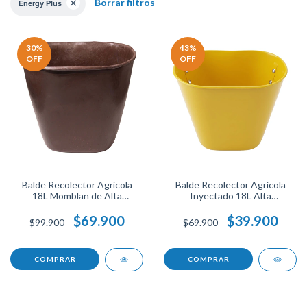
Borrar filtros
Energy Plus
30
%
43
%
OFF
OFF
Balde Recolector Agrícola
Balde Recolector Agrícola
18L Momblan de Alta
Inyectado 18L Alta
Resistencia.
Resistencia.
$69.900
$39.900
$99.900
$69.900
COMPRAR
COMPRAR