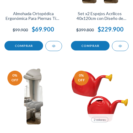
Almohada Ortopédica
Set x2 Espejos Acrílicos
Ergonómica Para Piernas Tipo
40x120cm con Diseño de
H Cojín Separador De Rodillas
Oso, Decorativos y Seguros
Espuma Memory Foam Funda
para Niños, Livianos, Fácil
$69.900
$229.900
$99.900
$399.800
Lavable Ideal Para Dormir
Instalación.
Mejor.
0
%
0
%
OFF
OFF
2 colores