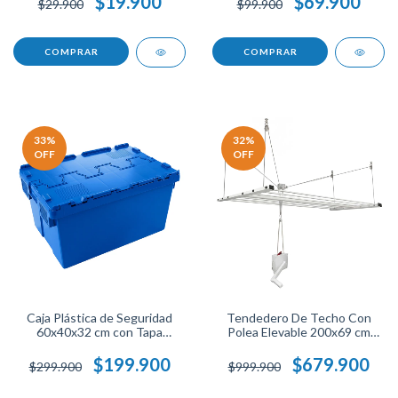
$19.900
$69.900
$29.900
$99.900
y Liviano Ideal para Organizar
Almacenamiento.
Espacios.
33
%
32
%
OFF
OFF
Caja Plástica de Seguridad
Tendedero De Techo Con
60x40x32 cm con Tapa
Polea Elevable 200x69 cm
Abisagrada Resistente para
Acero Resistente Soporta
Almacenamiento y
100 Libras Ahorra Espacio
$199.900
$679.900
$299.900
$999.900
Transporte, Hogar y Bodegas
Práctico Y Funcional Para El
Hogar.