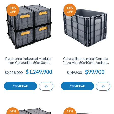
44
%
33
%
OFF
OFF
Estantería Industrial Modular
Canastilla Industrial Cerrada
con Canastillas 60x40x41
Extra Alta 60x40x41 Apilable
Apilables para
Almacenamiento Logística,
Almacenamiento Logístico y
Bodega, Picking.
$1.249.900
$99.900
$2.228.000
$149.900
Bodega.
COMPRAR
COMPRAR
44
%
31
%