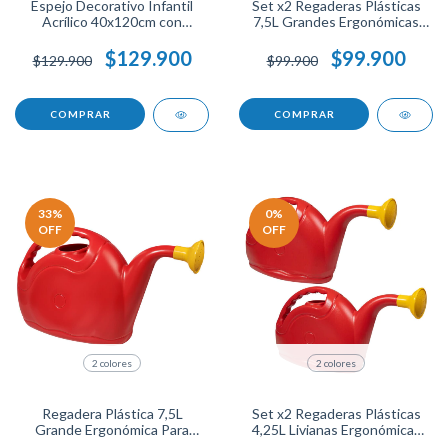
Espejo Decorativo Infantil
Set x2 Regaderas Plásticas
Acrílico 40x120cm con
7,5L Grandes Ergonómicas
Diseño de Oso, Ideal para
Para Jardín Y Hogar, Asa
Cuarto de Niños, Ligero,
Cómoda, Livianas, Boquilla
$129.900
$99.900
$129.900
$99.900
Seguro y Fácil de Instalar,
Precisa, Ideal Para Riego De
Toque Tierno y Moderno
Plantas Y Huertas
COMPRAR
33
%
0
%
OFF
OFF
2 colores
2 colores
Regadera Plástica 7,5L
Set x2 Regaderas Plásticas
Grande Ergonómica Para
4,25L Livianas Ergonómicas
Jardín Y Hogar, Asa Cómoda,
Para Jardín Y Hogar, Boquilla