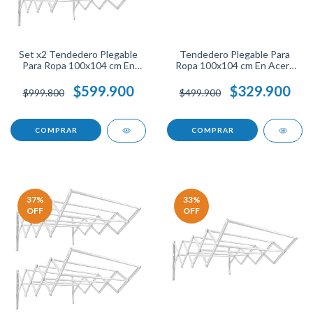
Set x2 Tendedero Plegable
Tendedero Plegable Para
Para Ropa 100x104 cm En
Ropa 100x104 cm En Acero
Acero Resistente Soporta 60
Resistente Soporta 60 Libras
Lb Cada Uno Práctico, Ahorra
Secado Rápido Ahorra
$599.900
$329.900
$999.800
$499.900
Espacio, Ideal Para Secar Más
Espacio Ideal Para Hogar.
Prendas.
37
%
33
%
OFF
OFF