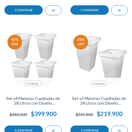
Interiores Y Exteriores
Para Riego Uniforme
COMPRAR
COMPRAR
42
%
36
%
OFF
OFF
6 colores
6 colores
Set x4 Materas Cuadradas de
Set x2 Materas Cuadradas de
28 Litros con Diseño
28 Litros con Diseño
Moderno en Plástico
Moderno en Plástico
Resistente, Para Plantas
Resistente, Para Plantas
$399.900
$219.900
$683.600
$341.800
Grandes en Espacios
Grandes en Espacios
Amplios, Naturales y
Amplios, Naturales y
Elegantes.
Elegantes.
COMPRAR
COMPRAR