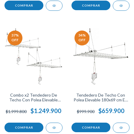
37
%
34
%
OFF
OFF
Combo x2 Tendedero De
Tendedero De Techo Con
Techo Con Polea Elevable
Polea Elevable 180x69 cm En
180x69 cm En Acero
Acero Resistente Soporta
Resistente Soporta 100
100 Libras Ahorra Espacio
$1.249.900
$659.900
$1.999.800
$999.900
Libras Perfecto Para
Perfecto Para Organizar
Organizar Ropa En Espacios
Ropa.
Reducidos.