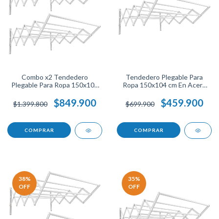
Combo x2 Tendedero
Tendedero Plegable Para
Plegable Para Ropa 150x104
Ropa 150x104 cm En Acero
cm En Acero Alta Resistencia
De Alta Resistencia Ideal
Ahorra Espacio Ideal Para
Para Secado De Prendas
$849.900
$459.900
$1.399.800
$699.900
Secar Más Prendas.
Ahorra Espacio Fácil De
Guardar.
38
%
35
%
OFF
OFF