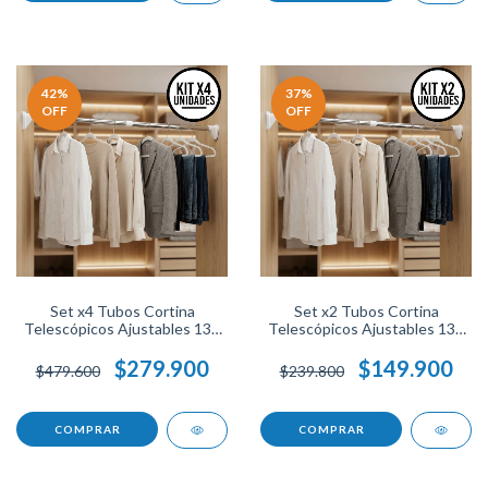
42
%
37
%
OFF
OFF
Set x4 Tubos Cortina
Set x2 Tubos Cortina
Telescópicos Ajustables 130
Telescópicos Ajustables 130
a 240 cm Sin Taladro, Barras
a 240 cm Sin Taladro, Barras
Expandibles Resistentes
Expandibles Resistentes
$279.900
$149.900
$479.600
$239.800
Fáciles de Instalar para Baño
Fáciles de Instalar.
Cocina o Hogar.