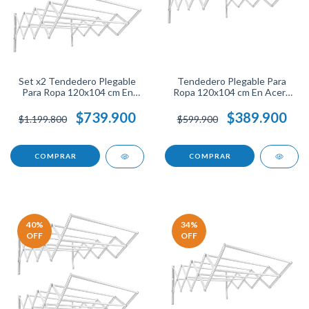
Set x2 Tendedero Plegable
Tendedero Plegable Para
Para Ropa 120x104 cm En
Ropa 120x104 cm En Acero
Acero Resistente Soporta 60
Resistente Soporta 60 Libras
Lb Cada Uno Ideal Para
Ideal Para Secado De
$739.900
$389.900
$1.199.800
$599.900
Secado De Prendas Ahorra
Prendas Ahorra Espacio Fácil
Espacio Fácil De Guardar
De Guardar En Casa.
40
%
34
%
OFF
OFF