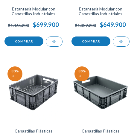
Estantería Modular con
Estantería Modular con
Canastillas Industriales
Canastillas Industriales
Cerradas Apilables para
Apilables para Bodega,
Bodega, Negocio, Taller u
Negocio, Taller u Hogar.
$699.900
$649.900
$1.465.200
$1.389.200
Hogar.
COMPRAR
COMPRAR
30
%
38
%
OFF
OFF
Canastillas Plásticas
Canastillas Plásticas