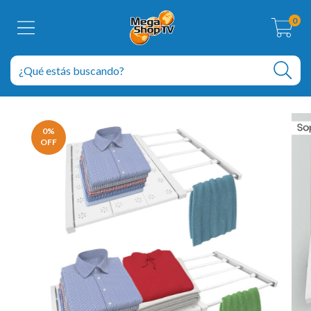
0
0
%
OFF