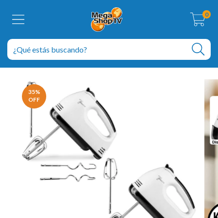
0
35
%
OFF