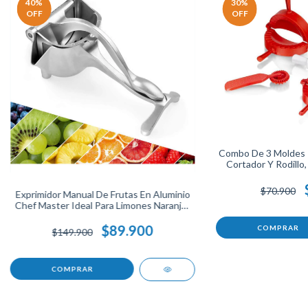
40
%
30
%
OFF
OFF
Combo De 3 Moldes 
Cortador Y Rodillo,
Rojo, Práctico Y Re
Preparar Empanadas 
$70.900
Exprimidor Manual De Frutas En Aluminio
Chef Master Ideal Para Limones Naranjas
Y Cítricos Fácil De Usar Y Limpiar En
Material Resistente.
$89.900
$149.900