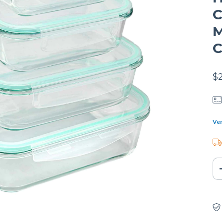
C
M
C
$
Ver