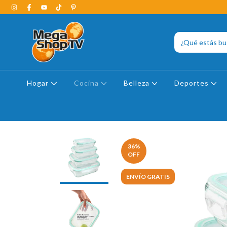
Hogar
Cocina
Belleza
Deportes
36
%
OFF
ENVÍO GRATIS