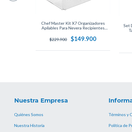
rméticos Para
Chef Master Kit X7 Organizadores
pto Para
Set 
Apilables Para Nevera Recipientes
h Con Válvula,
T
Plásticos Transparentes Duraderos Y
Chef Master.
9.900
Resis
Libres De Bpa
$149.900
$229.900
Nuestra Empresa
Informa
Quiénes Somos
Términos y 
Nuestra Historia
Política de P