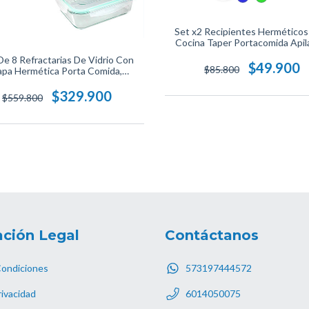
Set x2 Recipientes Herméticos
Cocina Taper Portacomida Apil
Conserva Alimentos Frescos Idea
De 8 Refractarias De Vidrio Con
Lonchera U Organización D
$49.900
$85.800
apa Hermética Porta Comida,
Alimentos.
tentes Al Calor, Almacenamiento
Seguro Y Libre De BPA.
$329.900
$559.800
ción Legal
Contáctanos
Condiciones
573197444572
rivacidad
6014050075