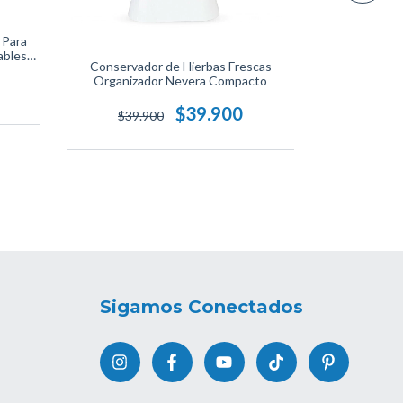
 Para
ables
Set 14 Or
Conservador de Hierbas Frescas
l Para
Nevera, 
Organizador Nevera Compacto
e
$39.900
$459.
$39.900
Sigamos Conectados