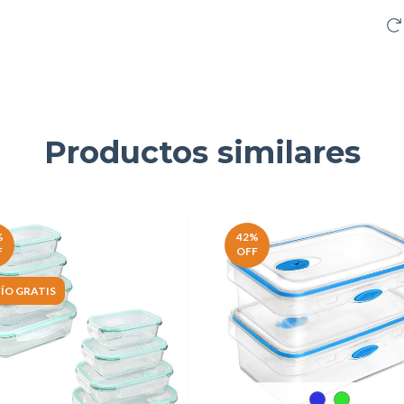
Productos similares
%
42
%
F
OFF
ÍO GRATIS