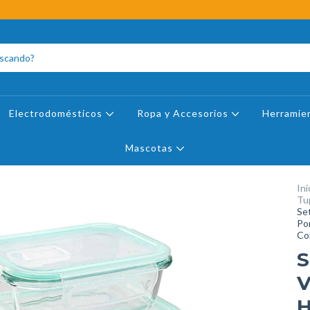
Electrodomésticos
Ropa y Accesorios
Herramie
Mascotas
Ini
Tu
Se
Po
Co
S
V
H