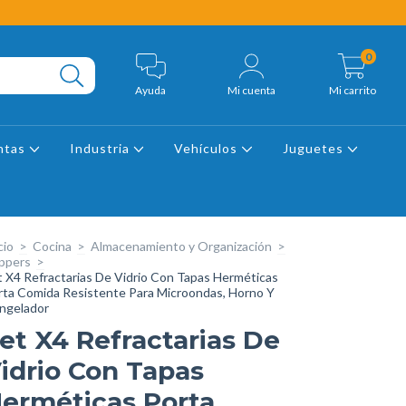
0
Ayuda
Mi cuenta
Mi carrito
ntas
Industria
Vehículos
Juguetes
cio
>
Cocina
>
Almacenamiento y Organización
>
ppers
>
t X4 Refractarias De Vidrio Con Tapas Herméticas
rta Comida Resistente Para Microondas, Horno Y
ngelador
et X4 Refractarias De
idrio Con Tapas
erméticas Porta