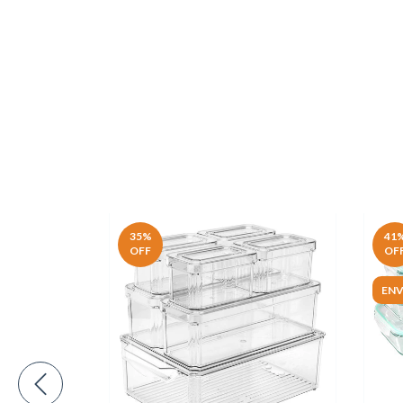
35
%
41
OFF
OF
ENV