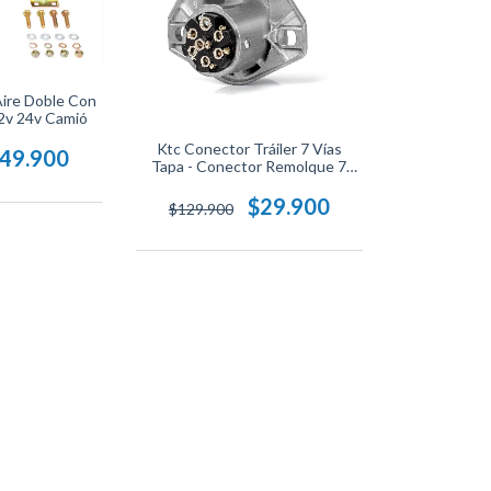
ire Doble Con
12v 24v Camió
Ktc Conector Tráiler 7 Vías
49.900
Tapa - Conector Remolque 7
Vías
$29.900
$129.900