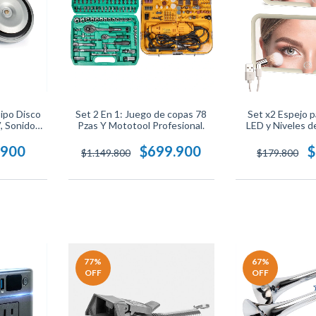
ipo Disco
Set 2 En 1: Juego de copas 78
Set x2 Espejo p
 Sonido
Pzas Y Mototool Profesional.
LED y Niveles d
dB, Alta
ra Moto,
.900
$699.900
$
$1.149.800
$179.800
n.
77
%
67
%
OFF
OFF