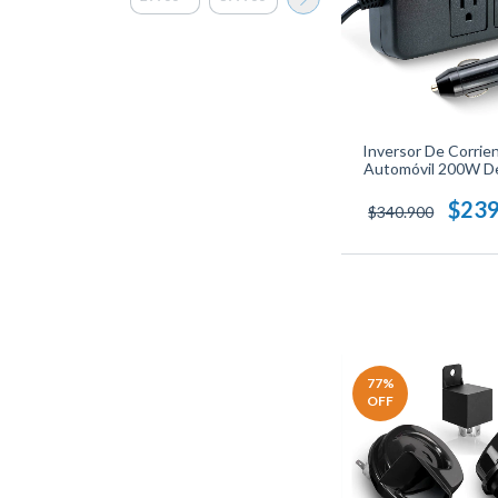
Inversor De Corrie
Automóvil 200W D
110V Con Puerto
Compacto Y Segur
$239
$340.900
Cargar Dispositivos 
77
%
OFF