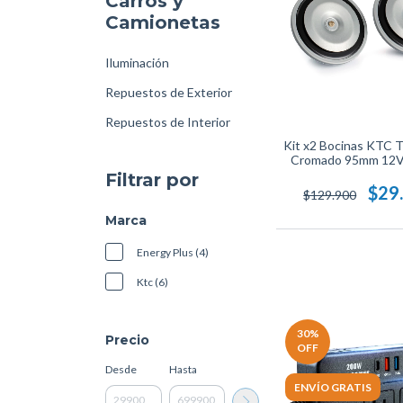
Carros y
Camionetas
Iluminación
Repuestos de Exterior
Repuestos de Interior
Kit x2 Bocinas KTC T
Cromado 95mm 12V,
Potente de 105-118
Filtrar por
Señal de Alerta pa
$29
$129.900
Carro o Camió
Marca
Energy Plus (4)
Ktc (6)
30
%
Precio
OFF
Desde
Hasta
ENVÍO GRATIS