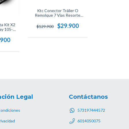
Ktc Conector Tráiler O
Remolque 7 Vías Resorte
Macho Tipo Pe
ta Kit X2
$29.900
$129.900
ay 105-
.900
ción Legal
Contáctanos
Condiciones
573197444572
rivacidad
6014050075