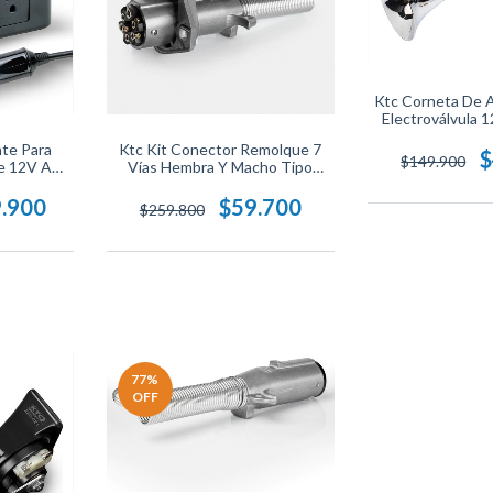
Ktc Corneta De A
Electroválvula 
nte Para
Ktc Kit Conector Remolque 7
$
$149.900
e 12V A
Vías Hembra Y Macho Tipo
 USB,
Pesado
o Para
.900
$59.700
$259.800
En Viaje.
77
%
OFF