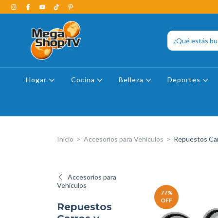
Hogar
Cocina
Belleza
Deportes
Inicio
>
Accesorios para Vehículos
>
Repuestos Car
Accesorios para
Vehículos
77
%
OFF
Repuestos