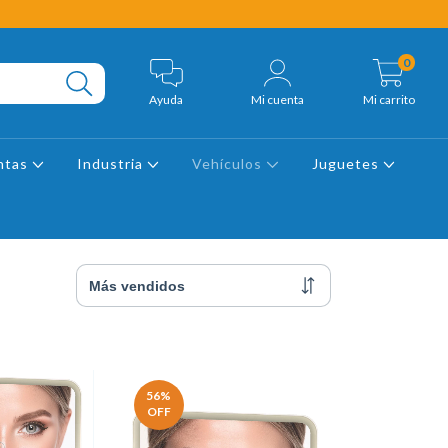
0
Ayuda
Mi cuenta
Mi carrito
ntas
Industria
Vehículos
Juguetes
56
%
OFF