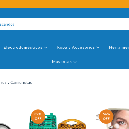
Electrodomésticos
Ropa y Accesorios
Herramie
Mascotas
ros y Camionetas
39
%
56
%
OFF
OFF