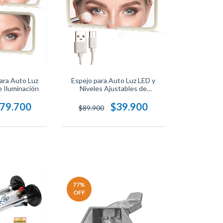
ara Auto Luz
Espejo para Auto Luz LED y
e Iluminación
Niveles Ajustables de
Iluminación
79.700
$39.900
$89.900
77
%
OFF