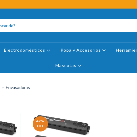
Electrodomésticos
Ropa y Accesorios
Herramie
Mascotas
>
Envasadoras
42
%
OFF