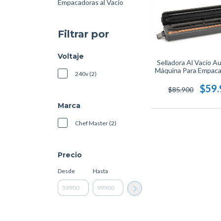
Empacadoras al Vacío
Filtrar por
Voltaje
Selladora Al Vacío A
Máquina Para Empacar
240v (2)
$59
$85.900
Marca
Chef Master (2)
Precio
Desde
Hasta