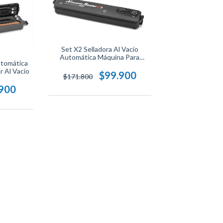
Set X2 Selladora Al Vacío
Automática Máquina Para
utomática
Empacar
 Al Vacío
$99.900
$171.800
.900