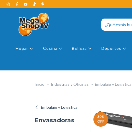
Hogar
Cocina
Belleza
Deportes
Inicio
>
Industrias y Oficinas
>
Embalaje y Logística
Embalaje y Logística
30
%
Envasadoras
OFF