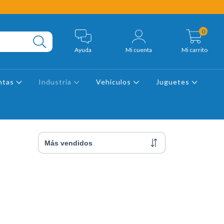
0
Ayuda
Mi cuenta
Mi carrito
ntas
Industria
Vehículos
Juguetes