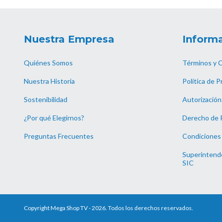
Nuestra Empresa
Informa
Quiénes Somos
Términos y 
Nuestra Historia
Política de P
Sostenibilidad
Autorización
¿Por qué Elegirnos?
Derecho de 
Preguntas Frecuentes
Condiciones
Superintende
SIC
Copyright Mega Shop TV - 2026. Todos los derechos reservados.