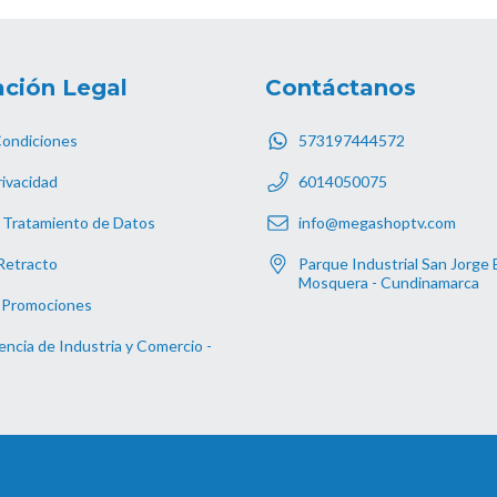
ción Legal
Contáctanos
Condiciones
573197444572
rivacidad
6014050075
 Tratamiento de Datos
info@megashoptv.com
Retracto
Parque Industrial San Jorge 
Mosquera - Cundinamarca
 Promociones
ncia de Industria y Comercio -