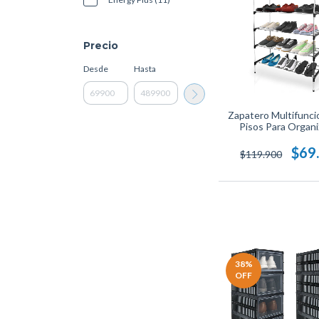
Precio
Desde
Hasta
Zapatero Multifunci
Pisos Para Organi
Versátil, Ahorra E
Estructura Livia
$69
$119.900
Resistente.
38
%
OFF