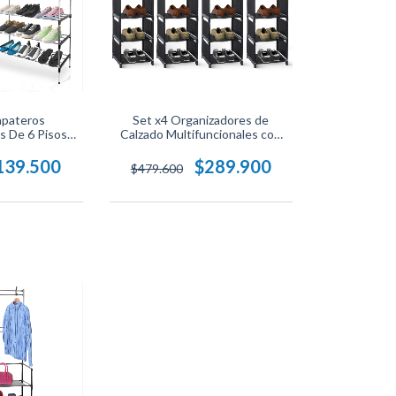
apateros
Set x4 Organizadores de
s De 6 Pisos
Calzado Multifuncionales con
ón Versátil,
Diseño Moderno, Ahorra
, Estructura
Espacio, Ordena tus Zapatos y
139.500
$289.900
$479.600
sistente.
Mantén tu Closet Siempre
Organizado.