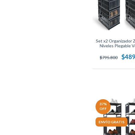
Set x2 Organizador 
Niveles Plegable 
Transp
$489
$795.800
37
%
OFF
ENVÍO GRATIS