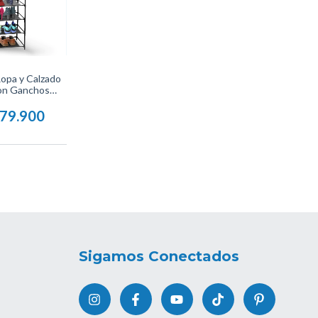
opa y Calzado
con Ganchos
eño Colgante
 Espacio en
79.900
os.
Sigamos Conectados