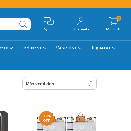
0
Ayuda
Mi cuenta
Mi carrito
ntas
Industria
Vehículos
Juguetes
-13
%
OFF