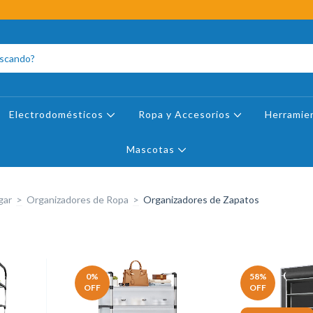
Electrodomésticos
Ropa y Accesorios
Herramie
Mascotas
gar
>
Organizadores de Ropa
>
Organizadores de Zapatos
0
%
58
%
OFF
OFF