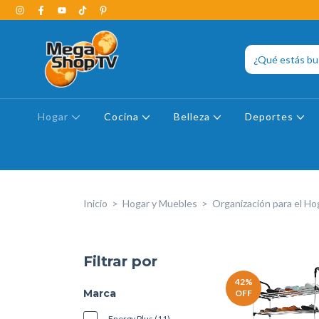
Hogar
Cocina
Belleza
Deportes
Inicio
>
Hogar y Muebles
>
Organización para el Ho
Filtrar por
42
%
Marca
OFF
Energy Plus (11)