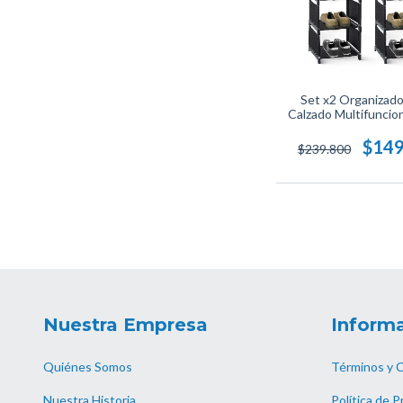
Set x2 Organizado
Calzado Multifuncio
Diseño Moderno, 
Espacio, Mantén tus
$149
$239.800
Ordenados y Tu 
Siempre Impeca
Nuestra Empresa
Informa
Quiénes Somos
Términos y 
Nuestra Historia
Política de P