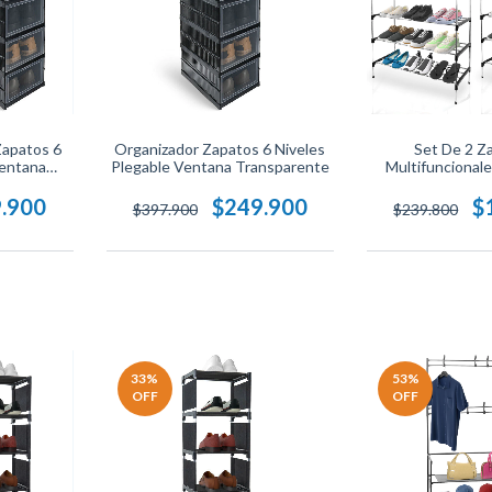
Zapatos 6
Organizador Zapatos 6 Niveles
Set De 2 Z
Ventana
Plegable Ventana Transparente
Multifuncionale
Para Organizaci
Ahorra Espacio
.900
$249.900
$
$397.900
$239.800
Liviana Y Re
33
%
53
%
OFF
OFF