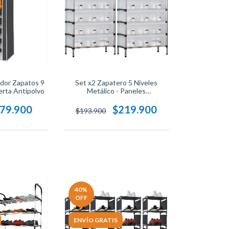
dor Zapatos 9
Set x2 Zapatero 5 Niveles
erta Antipolvo
Metálico - Paneles
Organizadores
79.900
$219.900
$193.900
40
%
OFF
ENVÍO GRATIS