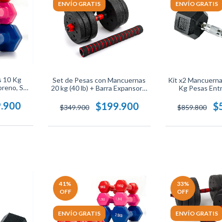
ENVÍO GRATIS
ENVÍO GRATIS
s 10 Kg
Set de Pesas con Mancuernas
Kit x2 Mancuerna
reno, Set
20 kg (40 lb) + Barra Expansora,
Kg Pesas Ent
ulticolor
Antideslizante, Ideal para
Segu
En Casa,
Entrenamiento en Casa, Fuerza,
.900
$199.900
$
$349.900
$859.800
nas De
Tonificación y Resistencia.
deslizante
, Style
41
%
33
%
OFF
OFF
ENVÍO GRATIS
ENVÍO GRATIS