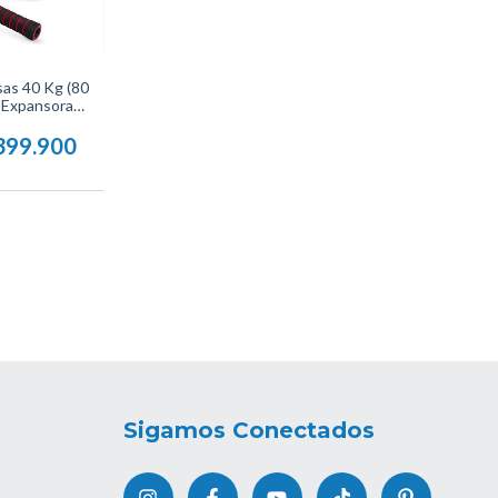
as 40 Kg (80
 Expansora
 Color Negro,
enamiento De
399.900
Para Ejercicios
n Hogar O
yle Stars.
Sigamos Conectados