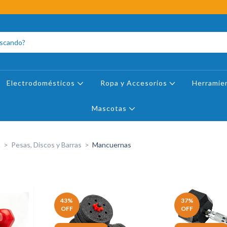
Electrodomésticos
Ropa y Accesorios
Herramie
Mascotas
n
>
Pesas, Discos y Barras
>
Mancuernas
43
%
37
%
OFF
OFF