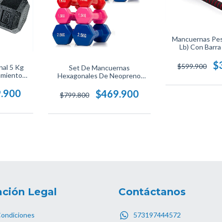
Mancuernas Pes
Lb) Con Barra
Antideslizante,
Equipo De Entr
$
$599.900
al 5 Kg
Set De Mancuernas
Alta Resistencia 
amiento
Hexagonales De Neopreno
De Fuerza E
Multicolor, 12 Pesas
Gimnasio, St
Antideslizantes, Perfectas Para
.900
$469.900
$799.800
Entrenamiento De Fuerza Y
Tonificación, Style Stars.
ción Legal
Contáctanos
Condiciones
573197444572