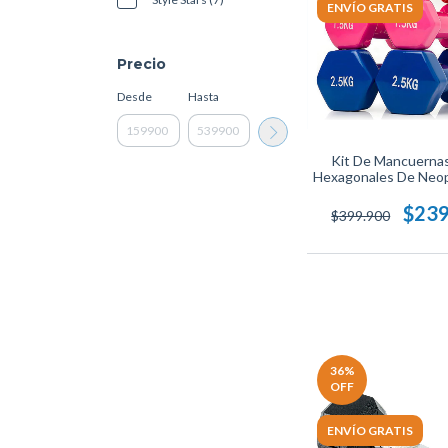
ENVÍO GRATIS
Precio
Desde
Hasta
Kit De Mancuerna
Hexagonales De Neop
Completo De Pesas M
Para Entrenamiento 
$239
$399.900
Gimnasio O Ruti
Ejercicio, Agarre Anti
Y Diseño Compacto
Stars.
36
%
OFF
ENVÍO GRATIS