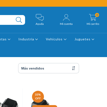
0
Ayuda
Mi cuenta
Mi carrito
ntas
Industria
Vehículos
Juguetes
33
%
OFF