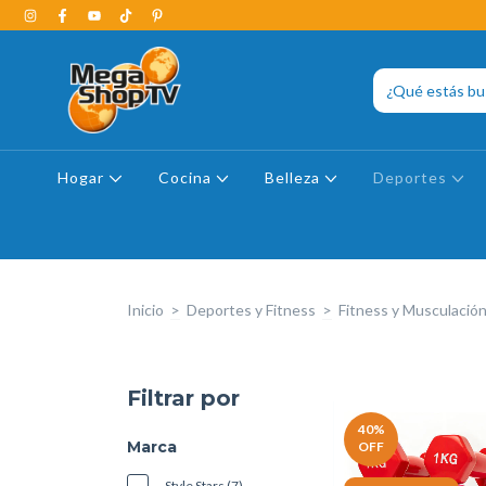
Hogar
Cocina
Belleza
Deportes
Inicio
>
Deportes y Fitness
>
Fitness y Musculació
Filtrar por
40
%
Marca
OFF
Style Stars (7)