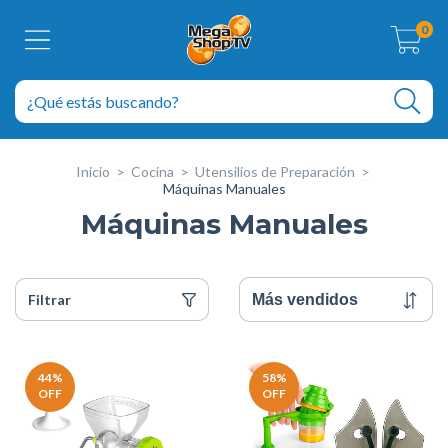
0
Inicio
>
Cocina
>
Utensilios de Preparación
>
Máquinas Manuales
Máquinas Manuales
Filtrar
44
%
58
%
OFF
OFF