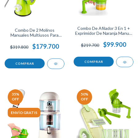
Combo De Afilador 3 En 1 +
Combo De 2 Molinos
Exprimidor De Naranja Manual
Manuales Multiusos Para
+ Exprimidor De Limón
Moler Carne, Pasta Y Coco
Práctico Para Cocina, Ideal
$99.900
De Fácil Uso Y Alta
$179.700
$219.700
$319.800
Para Cortes Precisos Y Jugos
Resistencia, Ideales Para
Naturales.
Cocina Casera Y
Preparaciones.
35
%
50
%
OFF
OFF
ENVÍO GRATIS