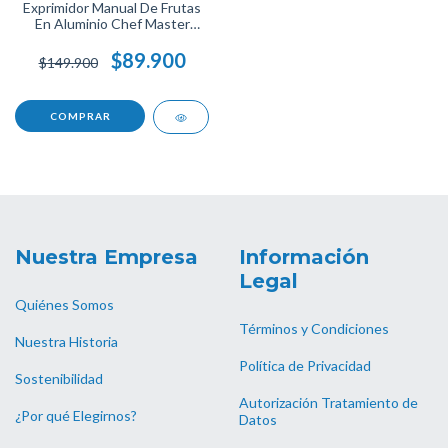
Exprimidor Manual De Frutas
En Aluminio Chef Master
Ideal Para Limones Naranjas Y
Cítricos Fácil De Usar Y
$89.900
$149.900
Limpiar En Material
Resistente.
Nuestra Empresa
Información
Legal
Quiénes Somos
Términos y Condiciones
Nuestra Historia
Política de Privacidad
Sostenibilidad
Autorización Tratamiento de
¿Por qué Elegirnos?
Datos