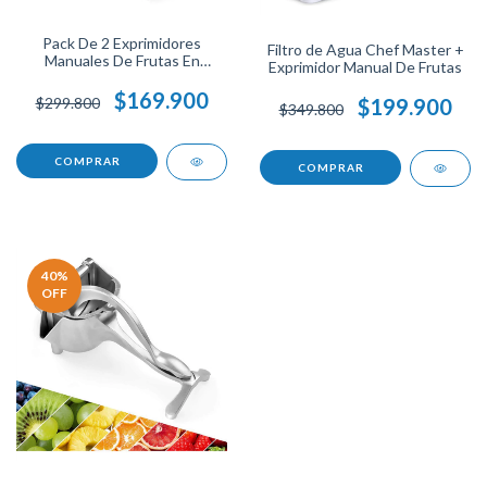
Pack De 2 Exprimidores
Filtro de Agua Chef Master +
Manuales De Frutas En
Exprimidor Manual De Frutas
Aluminio Ideal Para Limones Y
Naranjas Duradero Y Fácil De
$169.900
$299.800
$199.900
$349.800
Usar Chef Master
40
%
OFF