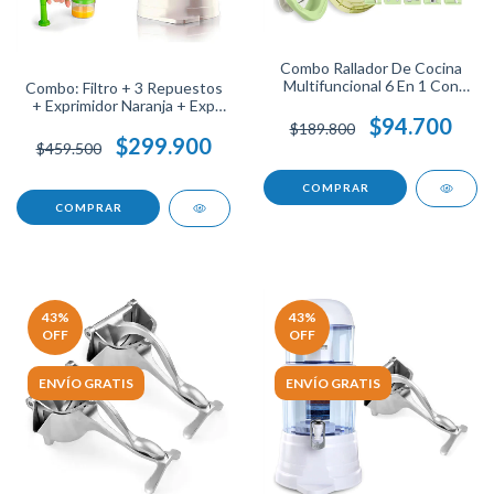
Combo Rallador De Cocina
Multifuncional 6 En 1 Con
Combo: Filtro + 3 Repuestos
Exprimidor De Cítricos
+ Exprimidor Naranja + Exp
Herramientas Esenciales Para
$94.700
Limón
$189.800
Preparaciones Rápidas
$299.900
$459.500
Eficientes.
43
%
43
%
OFF
OFF
ENVÍO GRATIS
ENVÍO GRATIS