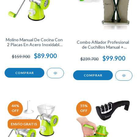
Molino Manual De Cocina Con
Combo Afilador Profesional
2 Placas En Acero Inoxidable
de Cuchillos Manual +
Para Carne, Verduras Y
Exprimidor Manual de Naranja
Granos Base Antideslizante,
$89.900
$159.900
y Limón Ideal para Cocina,
$99.900
$239.700
Fácil De Usar Y Lavar
Fácil de Usar, Compactos y
Duraderos.
44
%
55
%
OFF
OFF
ENVÍO GRATIS