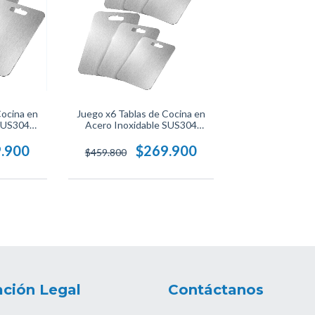
Cocina en
Juego x6 Tablas de Cocina en
 SUS304
Acero Inoxidable SUS304
teriales
Profesional, Antibacteriales
de Limpiar
Resistentes y Fáciles de Limpiar
.900
$269.900
$459.800
Preparar.
Ideales para Cortar y Preparar.
ción Legal
Contáctanos