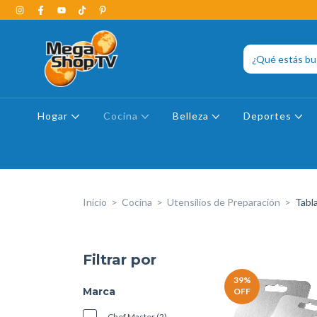
Hogar
Cocina
Belleza
Deportes
Inicio
>
Cocina
>
Utensilios de Preparación
>
Tabla
Filtrar por
39
%
Marca
OFF
Chef Master (2)