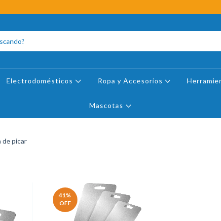
Electrodomésticos
Ropa y Accesorios
Herramie
Mascotas
 de picar
41
%
OFF