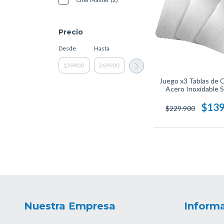
Precio
Desde
Hasta
Juego x3 Tablas de 
Acero Inoxidable
Profesional, Antibac
Resistentes y Fáciles 
$139
$229.900
Ideal para Cortar y 
Nuestra Empresa
Informa