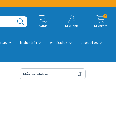
0
Ayuda
Mi cuenta
Mi carrito
ntas
Industria
Vehículos
Juguetes