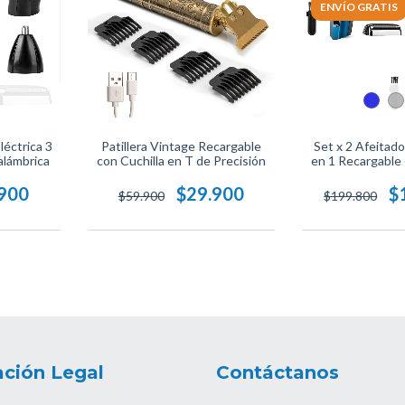
ENVÍO GRATIS
léctrica 3
Patillera Vintage Recargable
Set x 2 Afeitado
alámbrica
con Cuchilla en T de Precisión
en 1 Recargable 
.900
$29.900
$
$59.900
$199.800
ción Legal
Contáctanos