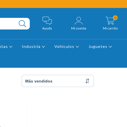
0
Ayuda
Mi cuenta
Mi carrito
ntas
Industria
Vehículos
Juguetes