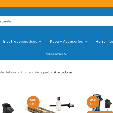
Electrodomésticos
Ropa y Accesorios
Herramie
Mascotas
de Belleza
>
Cuidado de la piel
>
Afeitadoras
50
%
35
%
OFF
OFF