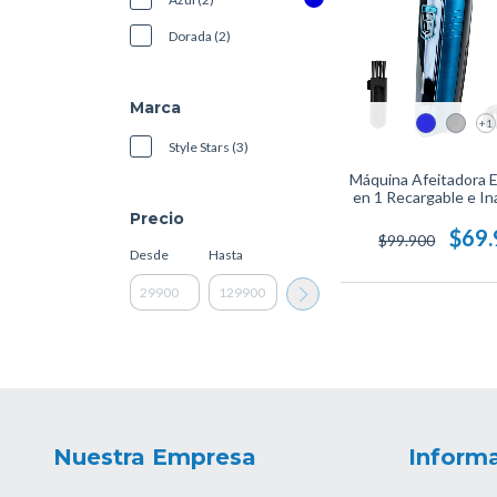
Dorada (2)
Marca
+1
Style Stars (3)
Máquina Afeitadora E
en 1 Recargable e In
Precio
$69
$99.900
Desde
Hasta
Nuestra Empresa
Informa