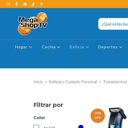
Hogar
Cocina
Belleza
Deportes
Inicio
>
Belleza y Cuidado Personal
>
Tratamientos 
Filtrar por
30
%
Color
OFF
Azul (2)