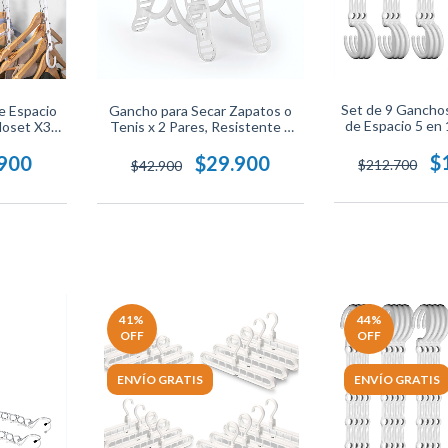
Set de 9 Gancho
e Espacio
Gancho para Secar Zapatos o
de Espacio 5 en 
loset X3
Tenis x 2 Pares, Resistente y
Organizado
Antideslizante, Ideal para
Multifuncional 
Ahorro de Espacio y Ventilación
$
.900
$29.900
$212.700
$42.900
Rápida.
41
%
44
%
OFF
OFF
ENVÍO GRATIS
ENVÍO GRATIS