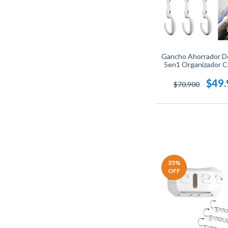
Gancho Ahorrador D
5en1 Organizador C
Unid
$49
$70.900
35
%
OFF