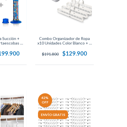
 Succión +
Combo Organizador de Ropa
rtaescobas +
x10 Unidades Color Blanco + 4
ador
Ganchos Ahorradores de
Espacio, Ideal para Optimizar tu
199.900
$129.900
$191.800
Closet.
42
%
OFF
ENVÍO GRATIS