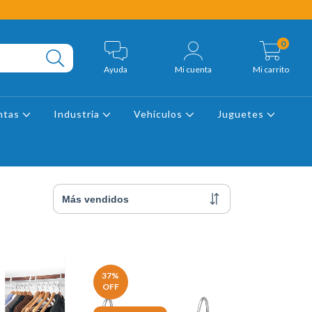
0
Ayuda
Mi cuenta
Mi carrito
ntas
Industria
Vehículos
Juguetes
37
%
OFF