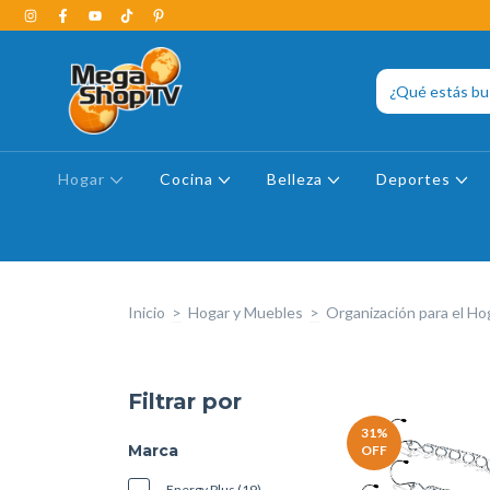
Hogar
Cocina
Belleza
Deportes
Inicio
>
Hogar y Muebles
>
Organización para el Ho
Filtrar por
31
%
Marca
OFF
Energy Plus (19)