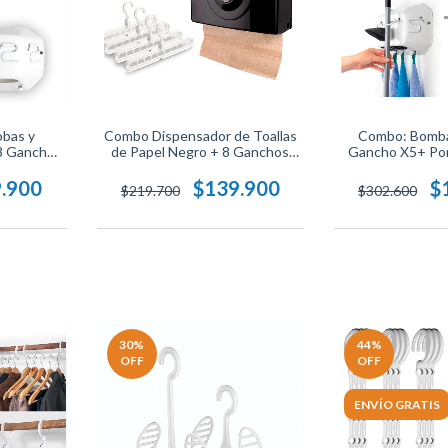
bas y
Combo Dispensador de Toallas
Combo: Bomba
 8 Ganchos
de Papel Negro + 8 Ganchos
Gancho X5+ Po
pacio,
Ahorradores de Espacio,
Dosific
tu Hogar.
Organiza y Optimiza tu Hogar.
.900
$139.900
$
$219.700
$302.600
30
%
44
%
OFF
OFF
ENVÍO GRATIS