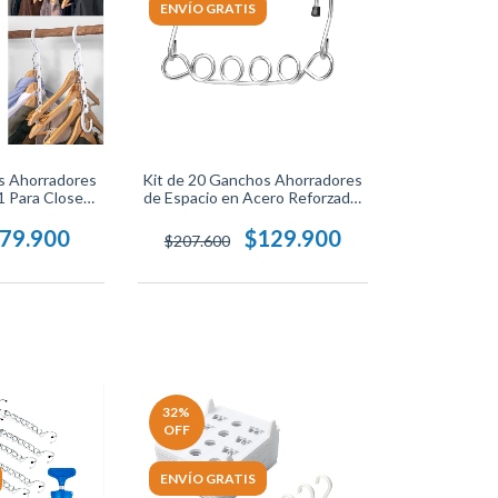
ENVÍO GRATIS
s Ahorradores
Kit de 20 Ganchos Ahorradores
1 Para Closet,
de Espacio en Acero Reforzado,
ltiuso Para
Resistentes y Antideslizantes
os, En Color
para Ropa, Ideal para Armarios
79.900
$129.900
$207.600
a Organizar El
Compactos.
ropa.
32
%
OFF
ENVÍO GRATIS