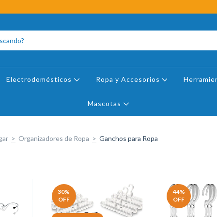
Electrodomésticos
Ropa y Accesorios
Herramie
Mascotas
gar
>
Organizadores de Ropa
>
Ganchos para Ropa
30
%
44
%
OFF
OFF