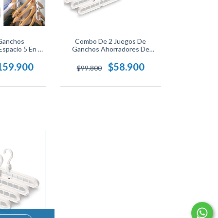
 Ganchos
Combo De 2 Juegos De
spacio 5 En 1
Ganchos Ahorradores De
ganizador De
Espacio, Color: Blanco - 8
propileno
Unidades Para Optimizar El
159.900
$58.900
$99.800
lor Blanco,
Almacenamiento Y Mantener
Plus.
Tu Armario Organizado