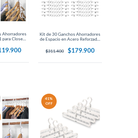
s Ahorradores
Kit de 30 Ganchos Ahorradores
1 para Closet,
de Espacio en Acero Reforzado,
r de Ropa
Resistentes y Antideslizantes
y Resistente.
para Organización de Ropa.
119.900
$179.900
$311.400
41
%
OFF