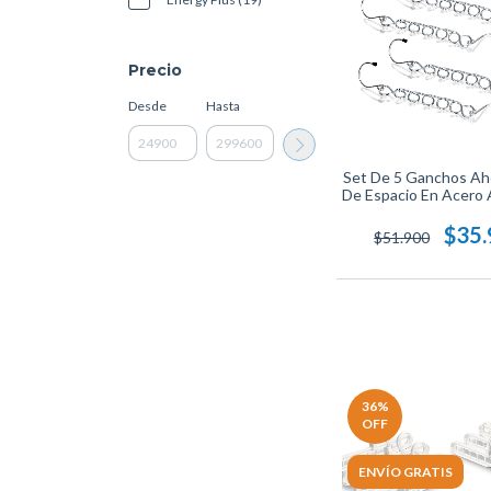
Precio
Desde
Hasta
Set De 5 Ganchos Ah
De Espacio En Acero 
Energy Plus, Color 
Maximiza El Almacen
$35
$51.900
Armarios, Resist
Duradero Para R
Accesorios
36
%
OFF
ENVÍO GRATIS