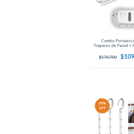
Combo Portaesco
Traperos de Pared +
Ahorradores de Es
Organiza y Optimiza 
$109
$170.700
30
%
OFF