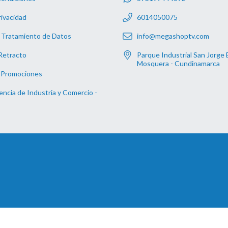
rivacidad
6014050075
 Tratamiento de Datos
info@megashoptv.com
Retracto
Parque Industrial San Jorge 
Mosquera - Cundinamarca
 Promociones
ncia de Industria y Comercio -