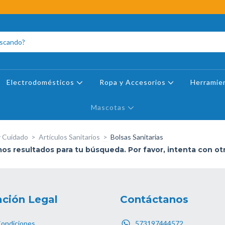
Electrodomésticos
Ropa y Accesorios
Herramie
Mascotas
y Cuidado
>
Artículos Sanitarios
>
Bolsas Sanitarias
s resultados para tu búsqueda. Por favor, intenta con otro
ción Legal
Contáctanos
Condiciones
573197444572