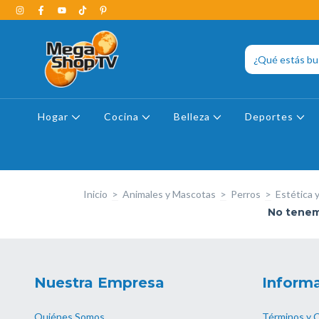
Hogar
Cocina
Belleza
Deportes
Inicio
>
Animales y Mascotas
>
Perros
>
Estética 
No tenemo
Nuestra Empresa
Informa
Quiénes Somos
Términos y 