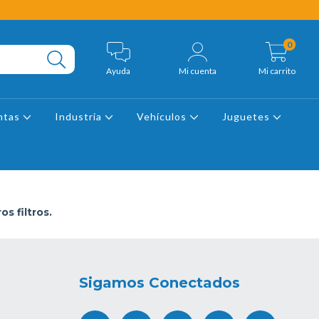
0
Ayuda
Mi cuenta
Mi carrito
ntas
Industria
Vehículos
Juguetes
s filtros.
Sigamos Conectados