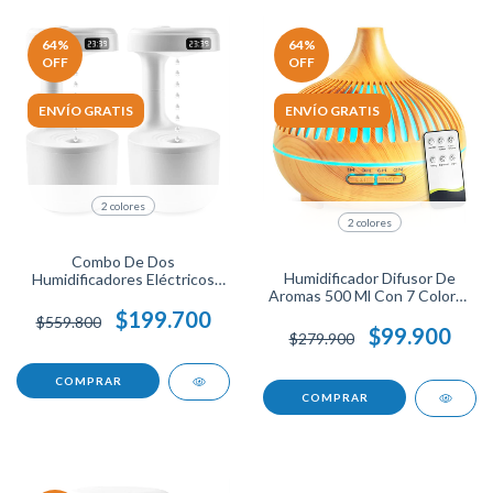
64
%
64
%
OFF
OFF
ENVÍO GRATIS
ENVÍO GRATIS
2 colores
2 colores
Combo De Dos
Humidificador Difusor De
Humidificadores Eléctricos
Aromas 500 Ml Con 7 Colores
Antigravedad Para
Led, Temporizador Y Control
Aromaterapia Color 600ml
$199.700
$559.800
Remoto, Ideal Para
Operación Silenciosa Ideal
$99.900
$279.900
Dormitorios, Oficinas Y Salas
Para Hogar Y Oficina Energy
De Yoga.
Plus
COMPRAR
COMPRAR