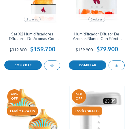
2 colores
2 colores
Set X2 Humidificadores
Humidificador Difusor De
Difusores De Aromas Con
Aromas Blanco Con Efecto
Efecto Llama Y Luces LED,
Llama Y Luces LED, Ideal Para
Aromaterapia Silenciosa Para
Aromaterapia, Relajación Y
$159.700
$79.900
$319.800
$159.900
Hogar, Oficina O Regalo
Decoración En Hogar Y
Decorativo
Oficina
COMPRAR
COMPRAR
64
%
64
%
OFF
OFF
ENVÍO GRATIS
ENVÍO GRATIS