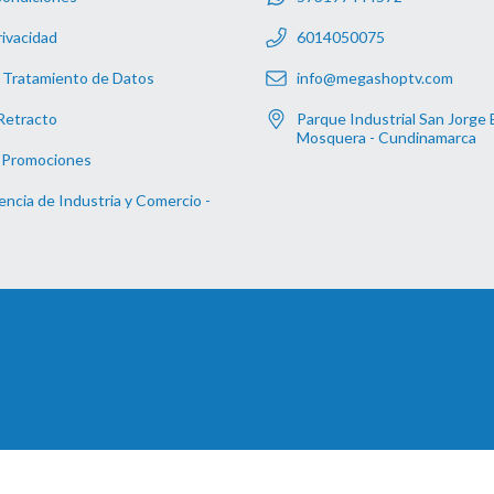
rivacidad
6014050075
 Tratamiento de Datos
info@megashoptv.com
Retracto
Parque Industrial San Jorge 
Mosquera - Cundinamarca
 Promociones
ncia de Industria y Comercio -