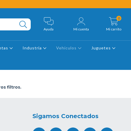
0
Ayuda
Mi cuenta
Mi carrito
ntas
Industria
Vehículos
Juguetes
s filtros.
Sigamos Conectados