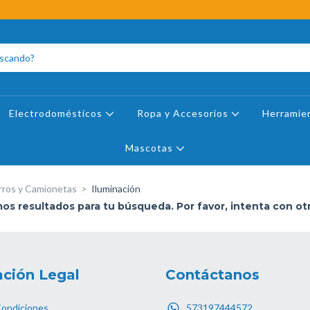
Electrodomésticos
Ropa y Accesorios
Herramie
Mascotas
ros y Camionetas
>
Iluminación
s resultados para tu búsqueda. Por favor, intenta con otro
ción Legal
Contáctanos
Condiciones
573197444572