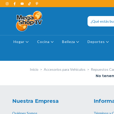
Hogar
Cocina
Belleza
Deportes
Inicio
>
Accesorios para Vehículos
>
Repuestos Car
No tenemo
Nuestra Empresa
Informa
Quiénes Somos
Términos y 