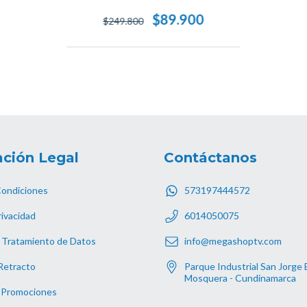
$89.900
$249.800
ción Legal
Contáctanos
Condiciones
573197444572
rivacidad
6014050075
 Tratamiento de Datos
info@megashoptv.com
Retracto
Parque Industrial San Jorge 
Mosquera - Cundinamarca
 Promociones