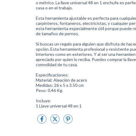
o métrico. La llave universal 48 en 1 enchufe es perf
casa o en el trabajo.
Esta herramienta ajustable es perfecta para cualquie
carpinteros, fontaneros, electricistas, y cualquier p
esta herramienta especialmente útil porque puede ree
de tamaños de pernos.
Si buscas un regalo para alguien que disfruta de hacer
opción. Esta herramienta profesional y resistente pue
interiores como en exteriores. Y al ser una herramien
apreciado por quien lo reciba. Puedes comprar la lla
comodidad de tu casa.
Especificaciones:
Material: Aleación de acero
Medidas: 26 x 5 x 3.50 cm
Peso: 0.46 Kg.
Incluye:
1 Llave universal 48 en 1