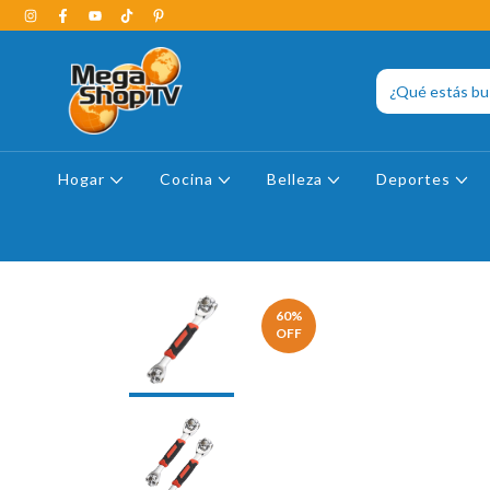
Hogar
Cocina
Belleza
Deportes
60
%
OFF