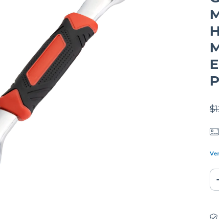
M
H
M
E
P
$
Ver