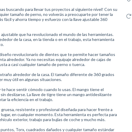
abas buscando para llevar tus proyectos al siguiente nivel! Con su
lquier tamaño de perno, no volverás a preocuparte por tener la
s fácil y ahorra tiempo y esfuerzo con la llave ajustable 360
a ajustable que ha revolucionado el mundo de las herramientas.
dedor de la casa, en la tienda o en el trabajo, esta herramienta
to.
o diseño revolucionario de dientes que te permite hacer tamaños
ta alrededor. Ya no necesitas equipaje alrededor de cajas de
sta a casi cualquier tamaño de perno o tuerca.
extraño alrededor de la casa. El tamaño diferente de 360 grados
er muy útil en algunas situaciones.
y te hace sentir cómodo cuando lo usas. El mango tiene el
 deslizarse. La llave de tigre tiene un mango antideslizante
r la eficiencia en el trabajo.
 gruesa, resistente y profesional diseñada para hacer frente a
r lugar, en cualquier momento. Esta herramienta es perfecta para
, vehículo exterior, trabajo para bujías de coche y mucho más.
12 puntos, Torx, cuadrados dañados y cualquier tamaño estándar