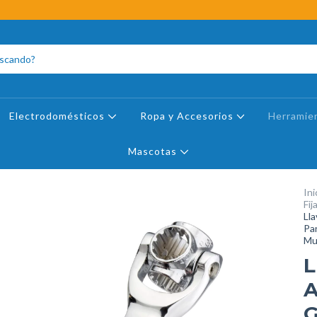
Electrodomésticos
Ropa y Accesorios
Herramie
Mascotas
Ini
Fij
Ll
Pa
Mu
L
A
G