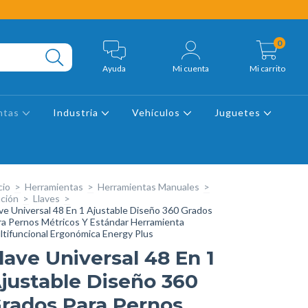
0
Ayuda
Mi cuenta
Mi carrito
ntas
Industria
Vehículos
Juguetes
cio
>
Herramientas
>
Herramientas Manuales
>
ación
>
Llaves
>
ave Universal 48 En 1 Ajustable Diseño 360 Grados
ra Pernos Métricos Y Estándar Herramienta
ltifuncional Ergonómica Energy Plus
lave Universal 48 En 1
justable Diseño 360
rados Para Pernos