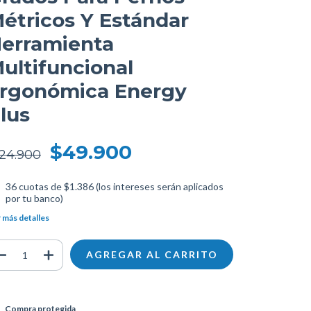
étricos Y Estándar
erramienta
ultifuncional
rgonómica Energy
lus
$49.900
124.900
36
cuotas de
$1.386 (los intereses serán aplicados
por tu banco)
 más detalles
Compra protegida