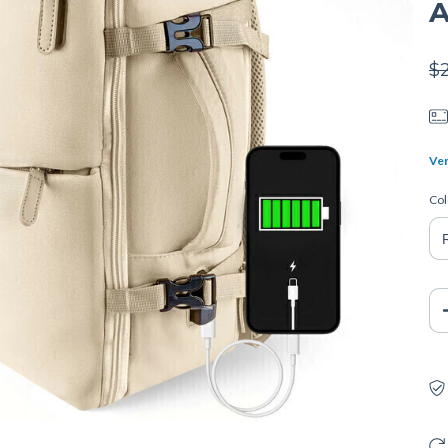
A
$
Ver
Col