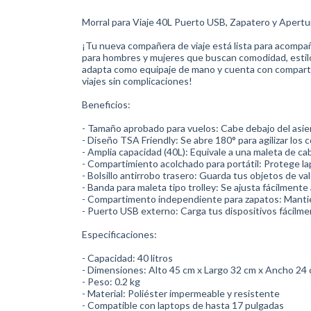
Morral para Viaje 40L Puerto USB, Zapatero y Apertu
¡Tu nueva compañera de viaje está lista para acompañ
para hombres y mujeres que buscan comodidad, estilo
adapta como equipaje de mano y cuenta con comparti
viajes sin complicaciones!
Beneficios:
- Tamaño aprobado para vuelos: Cabe debajo del asie
- Diseño TSA Friendly: Se abre 180° para agilizar los 
- Amplia capacidad (40L): Equivale a una maleta de cab
- Compartimiento acolchado para portátil: Protege l
- Bolsillo antirrobo trasero: Guarda tus objetos de va
- Banda para maleta tipo trolley: Se ajusta fácilmente
- Compartimento independiente para zapatos: Mantiene
- Puerto USB externo: Carga tus dispositivos fácilm
Especificaciones:
- Capacidad: 40 litros
- Dimensiones: Alto 45 cm x Largo 32 cm x Ancho 24
- Peso: 0.2 kg
- Material: Poliéster impermeable y resistente
- Compatible con laptops de hasta 17 pulgadas