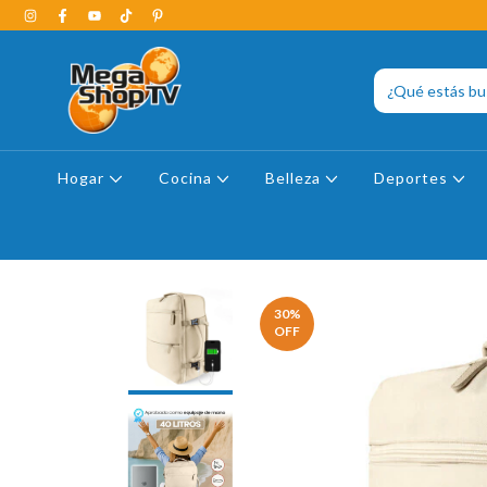
Hogar
Cocina
Belleza
Deportes
30
%
OFF