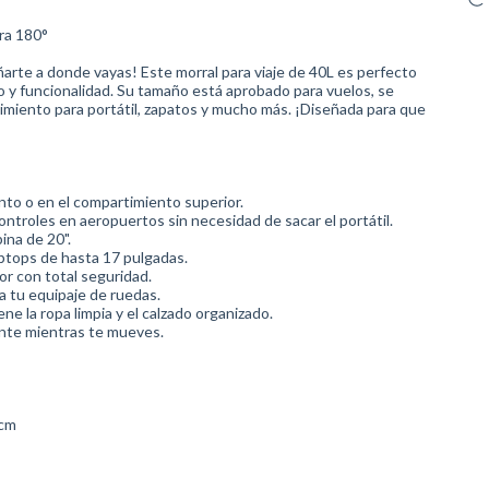
ra 180°
arte a donde vayas! Este morral para viaje de 40L es perfecto
 y funcionalidad. Su tamaño está aprobado para vuelos, se
miento para portátil, zapatos y mucho más. ¡Diseñada para que
nto o en el compartimiento superior.
controles en aeropuertos sin necesidad de sacar el portátil.
ina de 20".
aptops de hasta 17 pulgadas.
lor con total seguridad.
 a tu equipaje de ruedas.
 la ropa limpia y el calzado organizado.
ente mientras te mueves.
 cm