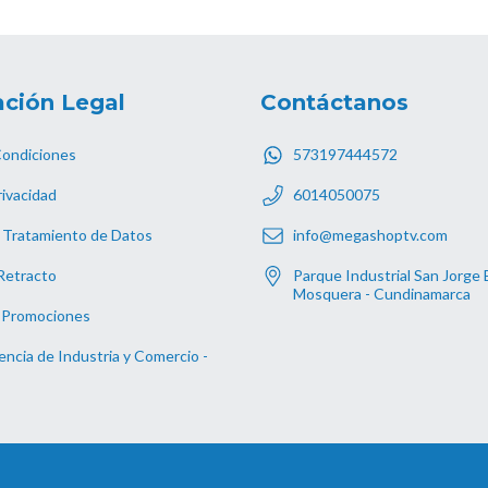
ción Legal
Contáctanos
Condiciones
573197444572
rivacidad
6014050075
 Tratamiento de Datos
info@megashoptv.com
Retracto
Parque Industrial San Jorge 
Mosquera - Cundinamarca
 Promociones
ncia de Industria y Comercio -