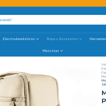
Electrodomésticos
Ropa y Accesorios
Herramie
Mascotas
Ini
Equ
Equ
Mo
Mo
18
M
P