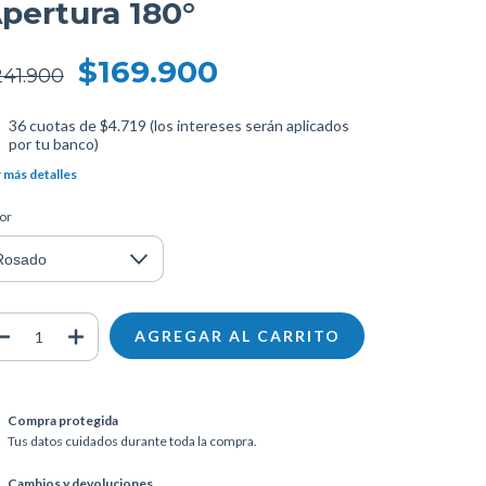
pertura 180°
$169.900
241.900
36
cuotas de
$4.719 (los intereses serán aplicados
por tu banco)
 más detalles
or
Compra protegida
Tus datos cuidados durante toda la compra.
Cambios y devoluciones