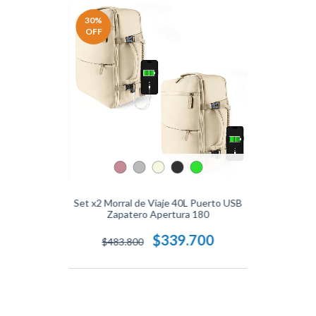
30
%
OFF
Set x2 Morral de Viaje 40L Puerto USB
Zapatero Apertura 180
$339.700
$483.800