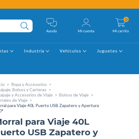
0
Ayuda
Mi cuenta
Mi carrito
ntas
Industria
Vehículos
Juguetes
cio
>
Ropa y Accesorios
>
ipaje, Bolsos y Carteras
>
ipaje y Accesorios de Viaje
>
Bolsos de Viaje
>
rrales de Viaje
>
rral para Viaje 40L Puerto USB Zapatero y Apertura
0°
orral para Viaje 40L
uerto USB Zapatero y