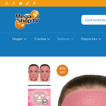
Hogar
Cocina
Belleza
Deportes
42
%
OFF