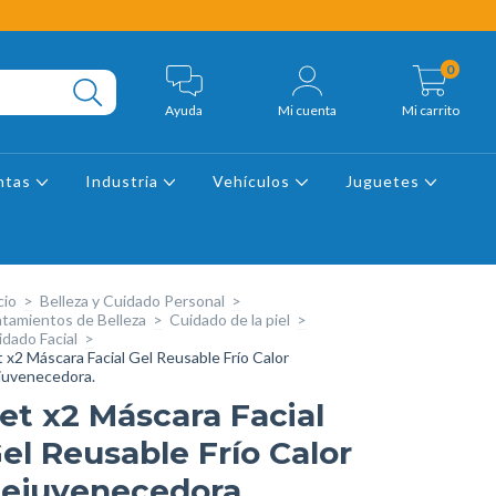
0
Ayuda
Mi cuenta
Mi carrito
ntas
Industria
Vehículos
Juguetes
cio
>
Belleza y Cuidado Personal
>
atamientos de Belleza
>
Cuidado de la piel
>
idado Facial
>
 x2 Máscara Facial Gel Reusable Frío Calor
juvenecedora.
et x2 Máscara Facial
el Reusable Frío Calor
ejuvenecedora.