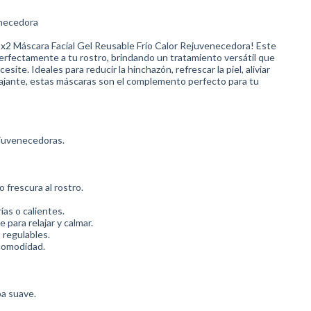
enecedora
Set x2 Máscara Facial Gel Reusable Frío Calor Rejuvenecedora! Este
erfectamente a tu rostro, brindando un tratamiento versátil que
esite. Ideales para reducir la hinchazón, refrescar la piel, aliviar
ajante, estas máscaras son el complemento perfecto para tu
ejuvenecedoras.
o frescura al rostro.
rías o calientes.
 para relajar y calmar.
 regulables.
 comodidad.
pa suave.