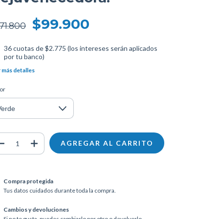
$99.900
71.800
36
cuotas de
$2.775 (los intereses serán aplicados
por tu banco)
 más detalles
or
Compra protegida
Tus datos cuidados durante toda la compra.
Cambios y devoluciones
Si no te gusta, puedes cambiarlo por otro o devolverlo.