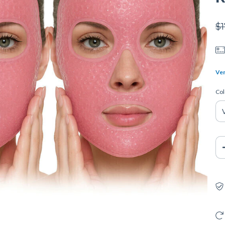
$1
Ver
Col