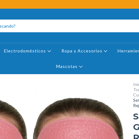
Electrodomésticos
Ropa y Accesorios
Herramie
Mascotas
Ini
Tr
Cu
Set
Re
S
G
R