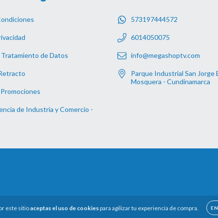
Condiciones
573197444572
rivacidad
6014050075
 Tratamiento de Datos
info@megashoptv.com
Retracto
Parque Industrial San Jorge 
Mosquera - Cundinamarca
 Promociones
ncia de Industria y Comercio -
or este sitio
aceptas el uso de cookies
para agilizar tu experiencia de compra.
E